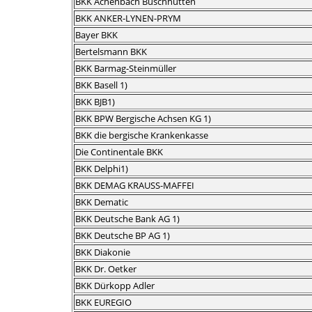
BKK Achenbach Buschhütten
BKK ANKER-LYNEN-PRYM
Bayer BKK
Bertelsmann BKK
BKK Barmag-Steinmüller
BKK Basell 1)
BKK BJB1)
BKK BPW Bergische Achsen KG 1)
BKK die bergische Krankenkasse
Die Continentale BKK
BKK Delphi1)
BKK DEMAG KRAUSS-MAFFEI
BKK Dematic
BKK Deutsche Bank AG 1)
BKK Deutsche BP AG 1)
BKK Diakonie
BKK Dr. Oetker
BKK Dürkopp Adler
BKK EUREGIO