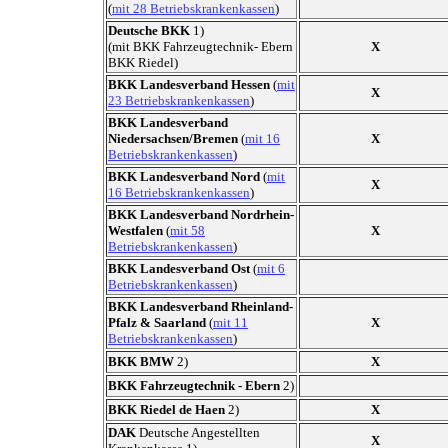
(
mit 28 Betriebskrankenkassen
)
Deutsche BKK
1)
(mit BKK Fahrzeugtechnik- Ebern
X
BKK Riedel)
BKK Landesverband Hessen
(
mit
X
23 Betriebskrankenkassen
)
BKK Landesverband
Niedersachsen/Bremen
(
mit 16
X
Betriebskrankenkassen
)
BKK Landesverband Nord
(
mit
X
16 Betriebskrankenkassen
)
BKK Landesverband Nordrhein-
Westfalen
(
mit 58
X
Betriebskrankenkassen
)
BKK Landesverband Ost
(
mit 6
Betriebskrankenkassen
)
BKK Landesverband Rheinland-
Pfalz & Saarland
(
mit 11
X
Betriebskrankenkassen
)
BKK BMW
2)
X
BKK Fahrzeugtechnik - Ebern
2)
BKK Riedel de Haen
2)
X
DAK
Deutsche Angestellten
X