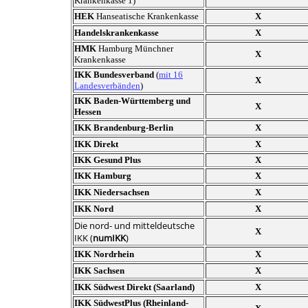
Krankenkasse 1)
HEK
Hanseatische Krankenkasse
X
Handelskrankenkasse
X
HMK
Hamburg Münchner
X
Krankenkasse
IKK Bundesverband
(
mit 16
X
Landesverbänden
)
IKK Baden-Württemberg und
X
Hessen
IKK Brandenburg-Berlin
X
IKK Direkt
X
IKK Gesund Plus
X
IKK Hamburg
X
IKK Niedersachsen
X
IKK Nord
X
Die nord- und mitteldeutsche
X
IKK (
numIKK
)
IKK Nordrhein
X
IKK Sachsen
X
IKK Südwest Direkt (Saarland)
X
IKK SüdwestPlus (Rheinland-