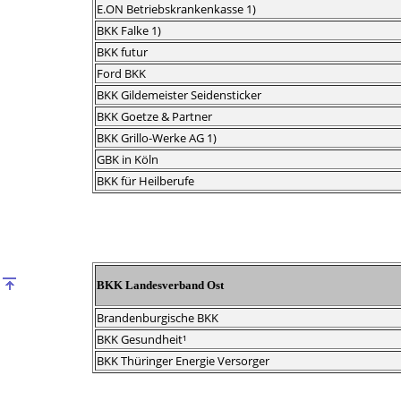
E.ON Betriebskrankenkasse 1)
BKK Falke 1)
BKK futur
Ford BKK
BKK Gildemeister Seidensticker
BKK Goetze & Partner
BKK Grillo-Werke AG 1)
GBK in Köln
BKK für Heilberufe
BKK Landesverband Ost
Brandenburgische BKK
BKK Gesundheit¹
BKK Thüringer Energie Versorger