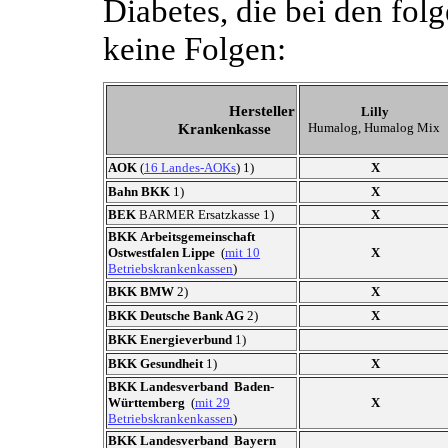
Diabetes, die bei den fol
keine Folgen:
Hersteller
Lilly
Humalog, Humalog Mix
Krankenkasse
AOK
(
16 Landes-AOKs
) 1)
X
Bahn BKK
1)
X
BEK
BARMER Ersatzkasse 1)
X
BKK
Arbeitsgemeinschaft
Ostwestfalen Lippe
(
mit 10
X
Betriebskrankenkassen
)
BKK
BMW
2)
X
BKK
Deutsche Bank AG
2)
X
BKK
Energieverbund
1)
BKK Gesundheit
1)
X
BKK Landesverband
Baden-
Württemberg
(
mit 29
X
Betriebskrankenkassen
)
BKK
Landesverband
Bayern