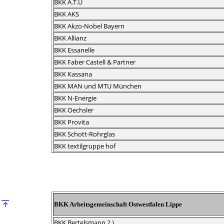
BKK A.T.U
BKK AKS
BKK Akzo-Nobel Bayern
BKK Allianz
BKK Essanelle
BKK Faber Castell & Partner
BKK Kassana
BKK MAN und MTU München
BKK N-Energie
BKK Oechsler
BKK Provita
BKK Schott-Rohrglas
BKK textilgruppe hof
BKK
Arbeitsgemeinschaft Ostwestfalen Lippe
BKK Bertelsmann 2 )