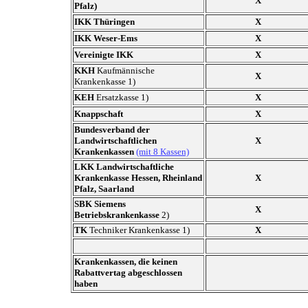
X
Pfalz)
IKK Thüringen
X
IKK Weser-Ems
X
Vereinigte IKK
X
KKH
Kaufmännische
X
Krankenkasse 1)
KEH
Ersatzkasse 1)
X
Knappschaft
X
Bundesverband der
Landwirtschaftlichen
X
Krankenkassen
(mit 8 Kassen)
LKK Landwirtschaftliche
Krankenkasse Hessen, Rheinland
X
Pfalz, Saarland
SBK Siemens
X
Betriebskrankenkasse
2)
TK
Techniker Krankenkasse 1)
X
Krankenkassen, die keinen
Rabattvertag abgeschlossen
haben